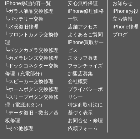
iPhone修理内容一覧
安心無料保証
お知らせ
└ガラス液晶交換修理
iPhone修理価格
iPhoneお役
└バッテリー交換
一覧
立ち情報
└水没復旧修理
店舗アクセス
iPhone修理
└フロントカメラ交換修
よくあるご質問
ブログ
理
iPhone買取サー
└バックカメラ交換修理
ビス
└カメラレンズ交換修理
スタッフ募集
└ドックコネクター交換
フランチャイズ
修理（充電部分）
加盟店募集
└スピーカー交換修理
会社概要
└ホームボタン交換修理
プライバシーポ
└スリープボタン交換修
リシー
理（電源ボタン）
特定商取引法に
└データ復旧・救出／基
基づく表示
板修理
お問合せ・修理
└その他修理
依頼フォーム