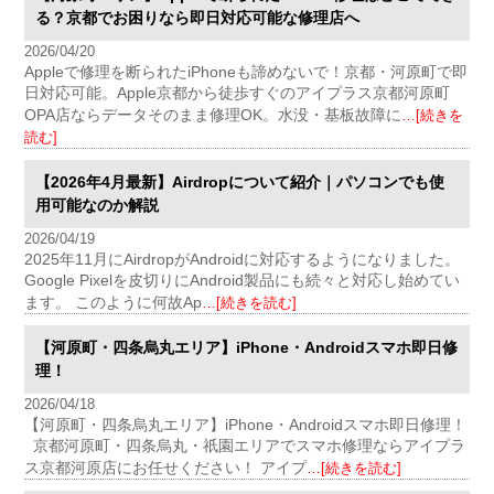
る？京都でお困りなら即日対応可能な修理店へ
2026/04/20
Appleで修理を断られたiPhoneも諦めないで！京都・河原町で即
日対応可能。Apple京都から徒歩すぐのアイプラス京都河原町
OPA店ならデータそのまま修理OK。水没・基板故障に
…[続きを
読む]
【2026年4月最新】Airdropについて紹介｜パソコンでも使
用可能なのか解説
2026/04/19
2025年11月にAirdropがAndroidに対応するようになりました。
Google Pixelを皮切りにAndroid製品にも続々と対応し始めてい
ます。 このように何故Ap
…[続きを読む]
【河原町・四条烏丸エリア】iPhone・Androidスマホ即日修
理！
2026/04/18
【河原町・四条烏丸エリア】iPhone・Androidスマホ即日修理！
京都河原町・四条烏丸・祇園エリアでスマホ修理ならアイプラ
ス京都河原店にお任せください！ アイプ
…[続きを読む]