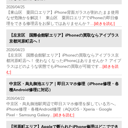
2026/04/25
【東山区 粟田口エリア】iPhone背面ガラスが割れたまま使用
なぜ危険かを解説！ 東山区 粟田口エリアでiPhoneの即日修
理をできる修理店をお探しではありませんか？
…[続きを読む]
【左京区 国際会館駅エリア】iPhoneの買取ならアイプラス
京都河原町店へ！
2026/04/23
【左京区 国際会館駅エリア】iPhoneの買取ならアイプラス京
都河原町店へ！ 使わなくなったiPhoneはありませんか？ アイプ
ラスはどのような状態でもiPhoneの買取が可能です
…[続きを読
む]
中京区・烏丸御池エリア｜即日スマホ修理（iPhone修理・各
種Android修理に対応）
2026/04/22
中京区・烏丸御池駅周辺で即日スマホ修理を探している方へ。
iPhone修理・各種Android修理（AQUOS・Xperia・Google
Pixel・Samsung Galaxy
…[続きを読む]
【河原町エリア】Appleで断られたiPhone修理はどこででき