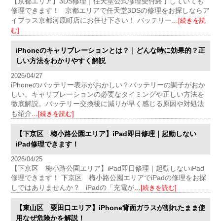
【京都エリア】3DS修理｜任天堂公式修理受付終了していても
修理できます！ 京都エリアで任天堂3DSの修理をお探しならア
イプラス京都河原町店にお任せ下さい！ バッテリー
…[続きを読
む]
iPhoneのキャリブレーションとは？｜どんな時に効果的？正
しい方法をわかりやすく解説
2026/04/27
iPhoneのバッテリー表示がおかしい？バッテリーの調子がおか
しい。キャリブレーションの必要なタイミングや正しい方法を
徹底解説。バッテリー交換後に減りが早く感じる原因や対処法
も紹介
…[続きを読む]
【下京区 梅小路公園エリア】iPad即日修理｜起動しない
iPad修理できます！
2026/04/25
【下京区 梅小路公園エリア】iPad即日修理｜起動しないiPad
修理できます！ 下京区 梅小路公園エリアでiPadの修理をお探
しではありませんか？ iPadの「充電が
…[続きを読む]
【東山区 粟田口エリア】iPhone背面ガラスが割れたまま使
用なぜ危険かを解説！