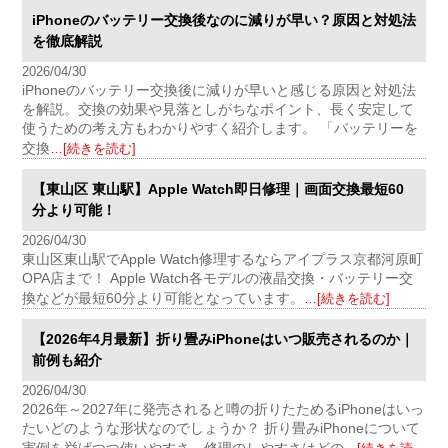
iPhoneのバッテリー交換後なのに減りが早い？原因と対処法
を徹底解説
2026/04/30
iPhoneのバッテリー交換後に減りが早いと感じる原因と対処法
を解説。交換の効果や見落としがちなポイント、長く安定して
使うための考え方もわかりやすく紹介します。 「バッテリーを
交換
…[続きを読む]
【東山区 東山駅】Apple Watch即日修理｜画面交換最短60
分より可能！
2026/04/30
東山区東山駅でApple Watch修理するならアイプラス京都河原町
OPA店まで！ Apple Watch各モデルの液晶交換・バッテリー交
換などが最短60分より可能となっています。
…[続きを読む]
【2026年4月最新】折り畳みiPhoneはいつ販売されるのか｜
前例も紹介
2026/04/30
2026年～2027年に発売されると噂の折りたためるiPhoneはいっ
たいどのような形状なのでしょうか？ 折り畳みiPhoneについて