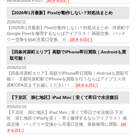
Air/Macbook Proの
…[続きを読む]
【2026年1月最新】Pixelが動作しない？対処法まとめ
2026/01/11
【2026年1月最新】Pixelが動作しない？対処法まとめ 河原町で
Google Pixelを修理するならばアイプラス！ 画面交換、バッテ
リー交換を始め充電口交換、カ
…[続きを読む]
【四条河原町エリア】高額でiPhone即日買取｜Androidも買
取可能！
2026/01/10
【四条河原町エリア】高額でiPhone即日買取｜Androidも買取可
能！ 京都河原町駅でiPhoneを買取を行うならばアイプラス河
原町OPA店までお越しください！
…[続きを読む]
【下京区 崇仁地区】iPad Mini｜安くて即日で水没復旧
2026/01/10
【下京区 崇仁地区】iPad Mini｜安くて即日で水没復旧 下京
区 崇仁地区でiPadを安く・早く修理するならアイプラス！ 液
晶交換・バッテリー交換から充電口交換、基板修理に買取
…[続
きを読む]