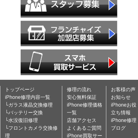
トップページ
修理の流れ
お客様の声
iPhone修理内容一覧
安心無料保証
お知らせ
└ガラス液晶交換修理
iPhone修理価格
iPhoneお役
└バッテリー交換
一覧
立ち情報
└水没復旧修理
店舗アクセス
iPhone修理
└フロントカメラ交換修
よくあるご質問
ブログ
理
iPhone買取サー