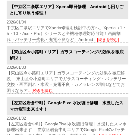
【中京区二条駅エリア】Xperia即日修理｜Androidも困りご
とに寄り添う修理！
2026/01/04
中京区二条駅エリアでXperia修理を検討中の方へ。Xperia（1・
5・10・Ace・Pro）シリーズと全機種修理対応可能！画面割
れ・バッテリー劣化・充電不良など、Android
…[続きを読む]
【東山区今小路町エリア】ガラスコーティングの効果を徹底
解説！
2026/01/03
【東山区今小路町エリア】ガラスコーティングの効果を徹底解
説！ 東山区今小路町エリアでガラスコーティング・バッテリー
交換・画面割れ・水没・充電不良・カメラレンズ割れなどでお
困りならア
…[続きを読む]
【左京区岩倉中町】GooglePixel水没復旧修理｜水没したス
マホ修理出来ます！
2026/01/02
【左京区岩倉中町】GooglePixel水没復旧修理｜水没したスマホ
修理出来ます！ 左京区岩倉中町エリアでGoogle Pixelのバッテ