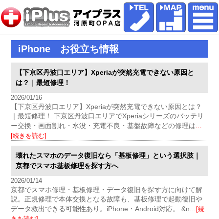
iPhone お役立ち情報
【下京区丹波口エリア】Xperiaが突然充電できない原因と
は？｜最短修理！
2026/01/16
【下京区丹波口エリア】Xperiaが突然充電できない原因とは？
｜最短修理！ 下京区丹波口エリアでXperiaシリーズのバッテリ
ー交換・画面割れ・水没・充電不良・基盤故障などの修理は
…
[続きを読む]
壊れたスマホのデータ復旧なら「基板修理」という選択肢｜
京都でスマホ基板修理を探す方へ
2026/01/14
京都でスマホ修理・基板修理・データ復旧を探す方に向けて解
説。正規修理で本体交換となる故障も、基板修理で起動復旧や
データ救出できる可能性あり。iPhone・Android対応。 &n
…[続
きを読む]