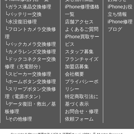
└ガラス液晶交換修理
iPhone修理価格
iPhoneお役
└バッテリー交換
一覧
立ち情報
└水没復旧修理
店舗アクセス
iPhone修理
└フロントカメラ交換修
よくあるご質問
ブログ
理
iPhone買取サー
└バックカメラ交換修理
ビス
└カメラレンズ交換修理
スタッフ募集
└ドックコネクター交換
フランチャイズ
修理（充電部分）
加盟店募集
└スピーカー交換修理
会社概要
└ホームボタン交換修理
プライバシーポ
└スリープボタン交換修
リシー
理（電源ボタン）
特定商取引法に
└データ復旧・救出／基
基づく表示
板修理
お問合せ・修理
└その他修理
依頼フォーム