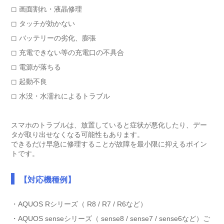
◻︎ 画面割れ・液晶修理
◻︎ タッチが効かない
◻︎ バッテリーの劣化、膨張
◻︎ 充電できない等の充電口の不具合
◻︎ 電源が落ちる
◻︎ 起動不良
◻︎ 水没・水濡れによるトラブル
スマホのトラブルは、放置していると症状が悪化したり、デー
タが取り出せなくなる可能性もあります。
できるだけ早急に修理することが故障を最小限に抑えるポイン
トです。
【対応機種例】
・AQUOS Rシリーズ（ R8 / R7 / R6など）
・AQUOS senseシリーズ（ sense8 / sense7 / sense6など）ご