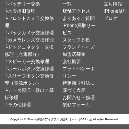
└バッテリー交換
一覧
立ち情報
└水没復旧修理
店舗アクセス
iPhone修理
└フロントカメラ交換修
よくあるご質問
ブログ
理
iPhone買取サー
└バックカメラ交換修理
ビス
└カメラレンズ交換修理
スタッフ募集
└ドックコネクター交換
フランチャイズ
修理（充電部分）
加盟店募集
└スピーカー交換修理
会社概要
└ホームボタン交換修理
プライバシーポ
└スリープボタン交換修
リシー
理（電源ボタン）
特定商取引法に
└データ復旧・救出／基
基づく表示
板修理
お問合せ・修理
└その他修理
依頼フォーム
Copyright © iPhone修理のアイプラス 河原町オーパ（OPA）店 All rights Reserved.