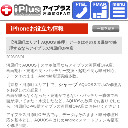
iPhoneお役立ち情報
【河原町エリア】AQUOS 修理｜データはそのまま最短で修
理するならアイプラス河原町OPA店
2026/03/01
河原町でAQUOS｜スマホ修理ならアイプラス河原町OPA店。
画面割れ・充電不良・バッテリー交換・起動不良も即日対応。
データそのまま・Android修理実績多数。
シャープ
【京都・河原町エリア】で、
AQUOSスマホの修理店
をお探しの方必見！
画面が映らなくなった・充電ができない・バッテリー膨張で画
面が浮いてきた・水没したなど、AQUOSの故障でお困りでした
ら、河原町OPA5階アイプラス河原町OPA店にお任せください！
アイプラス河原町OPA店では、データはそのまま・即日修理対
応を基本とし、AQUOSをはじめAndroidスマートフォンも幅広
く修理可能。