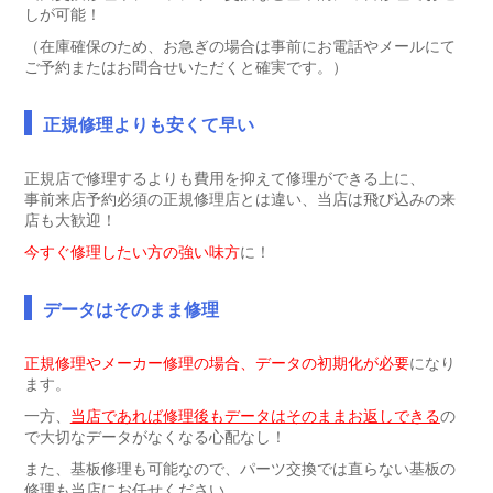
しが可能！
（在庫確保のため、お急ぎの場合は事前にお電話やメールにて
ご予約またはお問合せいただくと確実です。）
正規修理よりも安くて早い
正規店で修理するよりも費用を抑えて修理ができる上に、
事前来店予約必須の正規修理店とは違い、当店は飛び込みの来
店も大歓迎！
今すぐ修理したい方の強い味方
に！
データはそのまま修理
正規修理やメーカー修理の場合、データの初期化が必要
になり
ます。
一方、
当店であれば修理後もデータはそのままお返しできる
の
で大切なデータがなくなる心配なし！
また、基板修理も可能なので、パーツ交換では直らない基板の
修理も当店にお任せください。