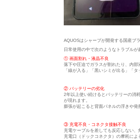
AQUOSはシャープが開発する国産ブ
日常使用の中で次のようなトラブルが
① 画面割れ・液晶不良
落下や圧迫でガラスが割れたり、内部
「線が入る」「黒いシミが出る」「タ
② バッテリーの劣化
2年以上使い続けるとバッテリーの消
が現れます。
膨張が起こると背面パネルの浮きや発
③ 充電不良・コネクタ接触不良
充電ケーブルを差しても反応しない、
充電口（ドックコネクタ）の摩耗によ