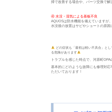
掃で改善する場合や、パーツ交換で解
④ 水没・湿気による基板不良
AQUOSは防水機能を備えていますが
水没後の放置はサビやショートの原因
どの症状も「最初は軽い不具合」とし
る危険があります
トラブルを感じた時点で、
河原町OP
基本的にどのような故障にも修理対応
ただいております！