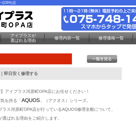
(OPA)店
アイプラスが
修理内容一覧
修理価格一覧
選ばれる理由
理｜即日安く修理する
理】アイプラス河原町OPA店にお任せください！
AQUOS
人気を誇る「
」（アクオス）シリーズ。
プラス河原町OPA店
が行っているAQUOS修理全般について、
が選ばれる理由をご紹介します。