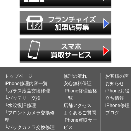
トップページ
修理の流れ
お客様の声
iPhone修理内容一覧
安心無料保証
お知らせ
└ガラス液晶交換修理
iPhone修理価格
iPhoneお役
└バッテリー交換
一覧
立ち情報
└水没復旧修理
店舗アクセス
iPhone修理
└フロントカメラ交換修
よくあるご質問
ブログ
理
iPhone買取サー
└バックカメラ交換修理
ビス