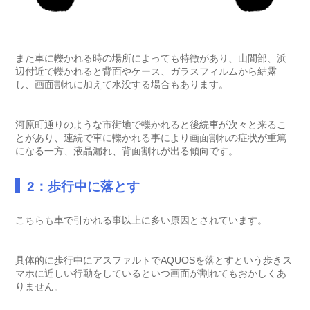
また車に轢かれる時の場所によっても特徴があり、山間部、浜
辺付近で轢かれると背面やケース、ガラスフィルムから結露
し、画面割れに加えて水没する場合もあります。
河原町通りのような市街地で轢かれると後続車が次々と来るこ
とがあり、連続で車に轢かれる事により画面割れの症状が重篤
になる一方、液晶漏れ、背面割れが出る傾向です。
2：歩行中に落とす
こちらも車で引かれる事以上に多い原因とされています。
具体的に歩行中にアスファルトでAQUOSを落とすという歩きス
マホに近しい行動をしているといつ画面が割れてもおかしくあ
りません。