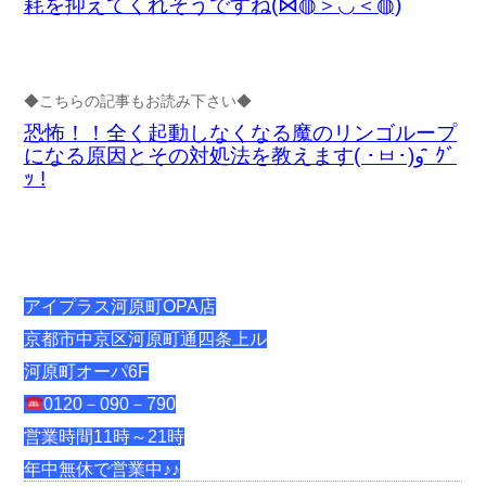
耗を抑えてくれそうですね(⋈◍＞◡＜◍)
◆こちらの記事もお読み下さい◆
恐怖！！全く起動しなくなる魔のリンゴループ
になる原因とその対処法を教えます( ･ㅂ･)و ̑̑ ｸﾞ
ｯ !
アイプラス河原町OPA店
京都市中京区河原町通四条上ル
河原町オーパ6F
0120－090－790
営業時間11時～21時
年中無休で営業中♪♪