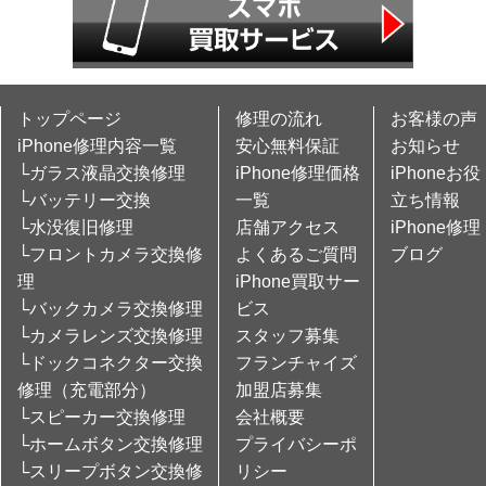
トップページ
修理の流れ
お客様の声
iPhone修理内容一覧
安心無料保証
お知らせ
└ガラス液晶交換修理
iPhone修理価格
iPhoneお役
└バッテリー交換
一覧
立ち情報
└水没復旧修理
店舗アクセス
iPhone修理
└フロントカメラ交換修
よくあるご質問
ブログ
理
iPhone買取サー
└バックカメラ交換修理
ビス
└カメラレンズ交換修理
スタッフ募集
└ドックコネクター交換
フランチャイズ
修理（充電部分）
加盟店募集
└スピーカー交換修理
会社概要
└ホームボタン交換修理
プライバシーポ
└スリープボタン交換修
リシー