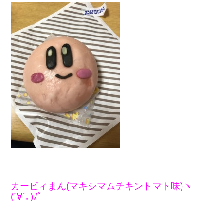
カービィまん(マキシマムチキントマト味)ヽ
(´∀`｡)ﾉﾟ