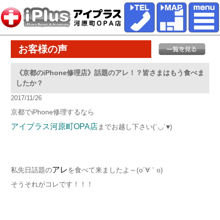
お客様の声
《京都のiPhone修理店》話題のアレ！？皆さまはもう食べま
したか？
2017/11/26
京都でiPhone修理するなら
アイプラス河原町OPA店
までお越し下さい(´◡`♥)
アレ
私先日話題の
を食べて来ましたよ～(o´∀｀o)
そうそれがコレです！！！