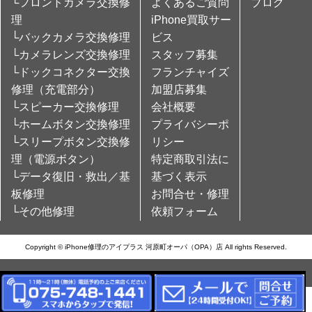
└フロントカメラ交換修
よくあるご質問
ブログ
理
iPhone買取サー
└バックカメラ交換修理
ビス
└カメラレンズ交換修理
スタッフ募集
└ドックコネクター交換
フランチャイズ
修理（充電部分）
加盟店募集
└スピーカー交換修理
会社概要
└ホームボタン交換修理
プライバシーポ
└スリープボタン交換修
リシー
理（電源ボタン）
特定商取引法に
└データ復旧・救出／基
基づく表示
板修理
お問合せ・修理
└その他修理
依頼フォーム
Copyright © iPhone修理のアイプラス 河原町オーパ（OPA）店 All rights Reserved.