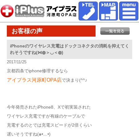
お客様の声
iPhoneのワイヤレス充電はドックコネクタの消耗を抑えてく
れそうですね(⋈◍＞◡＜◍)
2017/11/25
京都四条でiphone修理するなら
アイプラス河原町OPA店
で決まり(^^♪
今年発売されたiPhone8、Xで初実装された
ワイヤレス充電ですが有線のケーブルで
充電するのとでは充電スピードが2倍くらい
遅いそうですね(๑•﹏•)