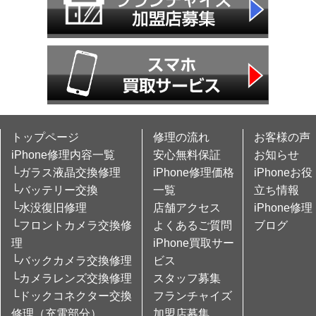
トップページ
修理の流れ
お客様の声
iPhone修理内容一覧
安心無料保証
お知らせ
└ガラス液晶交換修理
iPhone修理価格
iPhoneお役
└バッテリー交換
一覧
立ち情報
└水没復旧修理
店舗アクセス
iPhone修理
└フロントカメラ交換修
よくあるご質問
ブログ
理
iPhone買取サー
└バックカメラ交換修理
ビス
└カメラレンズ交換修理
スタッフ募集
└ドックコネクター交換
フランチャイズ
修理（充電部分）
加盟店募集