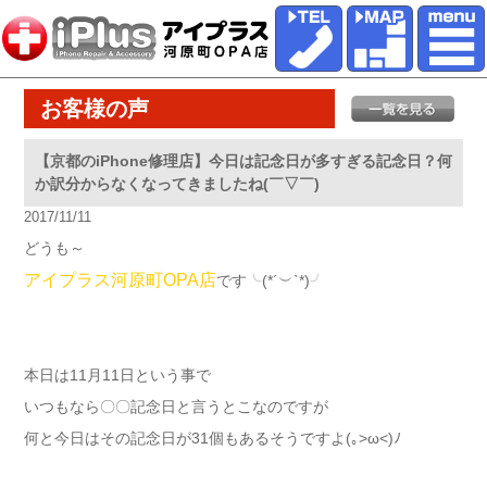
お客様の声
【京都のiPhone修理店】今日は記念日が多すぎる記念日？何
か訳分からなくなってきましたね(￣▽￣)
2017/11/11
どうも～
アイプラス河原町OPA店
です╰(*´︶`*)╯
本日は11月11日という事で
いつもなら〇〇記念日と言うとこなのですが
何と今日はその記念日が31個もあるそうですよ(｡>ω<)ﾉ