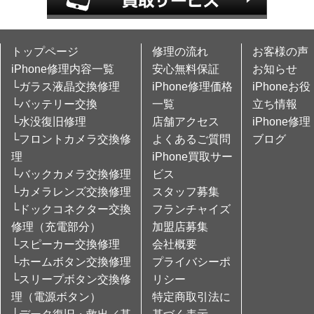
トップページ
修理の流れ
お客様の声
iPhone修理内容一覧
安心無料保証
お知らせ
└ガラス液晶交換修理
iPhone修理価格
iPhoneお役
└バッテリー交換
一覧
立ち情報
└水没復旧修理
店舗アクセス
iPhone修理
└フロントカメラ交換修
よくあるご質問
ブログ
理
iPhone買取サー
└バックカメラ交換修理
ビス
└カメラレンズ交換修理
スタッフ募集
└ドックコネクター交換
フランチャイズ
修理（充電部分）
加盟店募集
└スピーカー交換修理
会社概要
└ホームボタン交換修理
プライバシーポ
└スリープボタン交換修
リシー
理（電源ボタン）
特定商取引法に