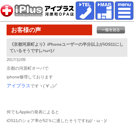
お客様の声
《京都河原町より》iPhoneユーザーの半分以上がiOS11にし
ているそうです(｡>ω<)ﾉ
2017/11/09
京都の河原町オーパで
iphone修理しております
アイプラス
ですヽ(´∀`｡)ﾉﾟ
何でもAppleの発表によると
iOS11のシェア率が52％に達したそうですね(/・ω・)/