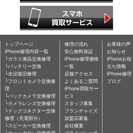
トップページ
修理の流れ
お客様の声
iPhone修理内容一覧
安心無料保証
お知らせ
└ガラス液晶交換修理
iPhone修理価格
iPhoneお役
└バッテリー交換
一覧
立ち情報
└水没復旧修理
店舗アクセス
iPhone修理
└フロントカメラ交換修
よくあるご質問
ブログ
理
iPhone買取サー
└バックカメラ交換修理
ビス
└カメラレンズ交換修理
スタッフ募集
└ドックコネクター交換
フランチャイズ
修理（充電部分）
加盟店募集
└スピーカー交換修理
会社概要