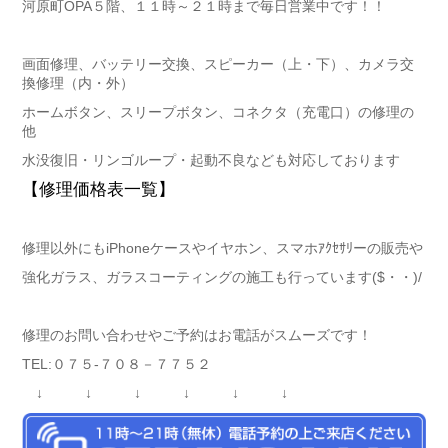
河原町OPA５階、１１時～２１時まで毎日営業中です！！
画面修理、バッテリー交換、スピーカー（上・下）、カメラ交
換修理（内・外）
ホームボタン、スリープボタン、コネクタ（充電口）の修理の
他
水没復旧・リンゴループ・起動不良なども対応しております
【修理価格表一覧】
修理以外にもiPhoneケースやイヤホン、スマホｱｸｾｻﾘーの販売や
強化ガラス、ガラスコーティングの施工も行っています($・・)/
修理のお問い合わせやご予約はお電話がスムーズです！
TEL:０７５-７０８－７７５２
↓ ↓ ↓ ↓ ↓ ↓