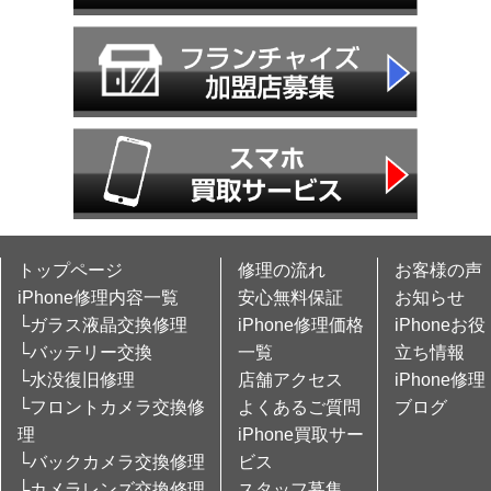
トップページ
修理の流れ
お客様の声
iPhone修理内容一覧
安心無料保証
お知らせ
└ガラス液晶交換修理
iPhone修理価格
iPhoneお役
└バッテリー交換
一覧
立ち情報
└水没復旧修理
店舗アクセス
iPhone修理
└フロントカメラ交換修
よくあるご質問
ブログ
理
iPhone買取サー
└バックカメラ交換修理
ビス
└カメラレンズ交換修理
スタッフ募集