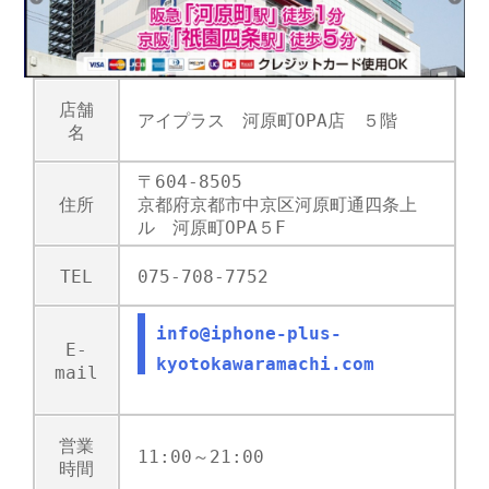
店舗
アイプラス 河原町OPA店 ５階
名
〒604-8505
住所
京都府京都市中京区河原町通四条上
ル 河原町OPA５F
TEL
075-708-7752
info@iphone-plus-
E-
kyotokawaramachi.com
mail
営業
11:00～21:00
時間