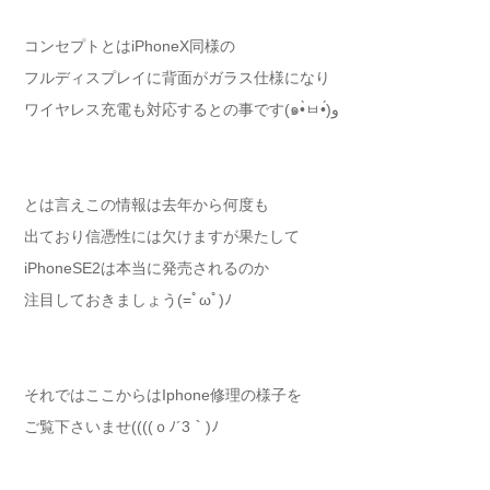
コンセプトとはiPhoneX同様の
フルディスプレイに背面がガラス仕様になり
ワイヤレス充電も対応するとの事です(๑•̀ㅂ•́)و
とは言えこの情報は去年から何度も
出ており信憑性には欠けますが果たして
iPhoneSE2は本当に発売されるのか
注目しておきましょう(=ﾟωﾟ)ﾉ
それではここからはIphone修理の様子を
ご覧下さいませ((((ｏﾉ´3｀)ﾉ