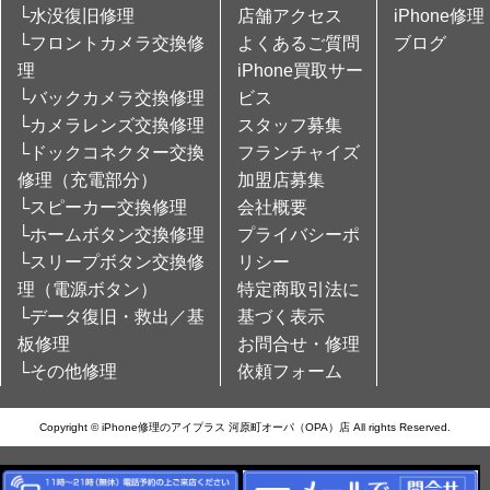
└水没復旧修理
店舗アクセス
iPhone修理
└フロントカメラ交換修
よくあるご質問
ブログ
理
iPhone買取サー
└バックカメラ交換修理
ビス
└カメラレンズ交換修理
スタッフ募集
└ドックコネクター交換
フランチャイズ
修理（充電部分）
加盟店募集
└スピーカー交換修理
会社概要
└ホームボタン交換修理
プライバシーポ
└スリープボタン交換修
リシー
理（電源ボタン）
特定商取引法に
└データ復旧・救出／基
基づく表示
板修理
お問合せ・修理
└その他修理
依頼フォーム
Copyright © iPhone修理のアイプラス 河原町オーパ（OPA）店 All rights Reserved.