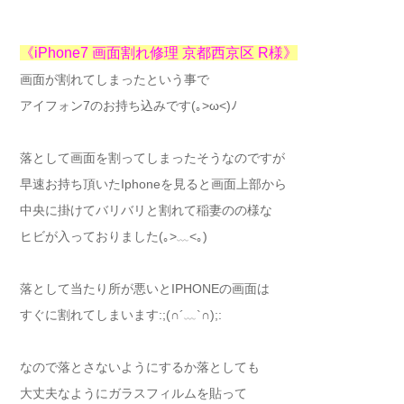
《iPhone7 画面割れ修理 京都西京区 R様》
画面が割れてしまったという事で
アイフォン7のお持ち込みです(｡>ω<)ﾉ
落として画面を割ってしまったそうなのですが
早速お持ち頂いたIphoneを見ると画面上部から
中央に掛けてバリバリと割れて稲妻のの様な
ヒビが入っておりました(｡>﹏<｡)
落として当たり所が悪いとIPHONEの画面は
すぐに割れてしまいます:;(∩´﹏`∩);:
なので落とさないようにするか落としても
大丈夫なようにガラスフィルムを貼って