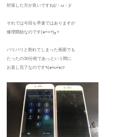
対策した方が良いですね(/・ω・)/
それでは今回も早速ではありますが
修理開始なのです(๑•̀ㅂ•́)و✧
バリバリと割れてしまった画面でも
たったの30分程であっという間に
お直し完了なのです٩(๑•̀ω•́๑)۶