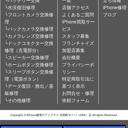
└バッテリー交換
一覧
立ち情報
└水没復旧修理
店舗アクセス
iPhone修理
└フロントカメラ交換修
よくあるご質問
ブログ
理
iPhone買取サー
└バックカメラ交換修理
ビス
└カメラレンズ交換修理
スタッフ募集
└ドックコネクター交換
フランチャイズ
修理（充電部分）
加盟店募集
└スピーカー交換修理
会社概要
└ホームボタン交換修理
プライバシーポ
└スリープボタン交換修
リシー
理（電源ボタン）
特定商取引法に
└データ復旧・救出／基
基づく表示
板修理
お問合せ・修理
└その他修理
依頼フォーム
Copyright © iPhone修理のアイプラス 河原町オーパ（OPA）店 All rights Reserved.