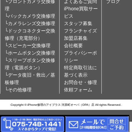
└フロントカメラ交換修
よくあるご質問
ブログ
理
iPhone買取サー
└バックカメラ交換修理
ビス
└カメラレンズ交換修理
スタッフ募集
└ドックコネクター交換
フランチャイズ
修理（充電部分）
加盟店募集
└スピーカー交換修理
会社概要
└ホームボタン交換修理
プライバシーポ
└スリープボタン交換修
リシー
理（電源ボタン）
特定商取引法に
└データ復旧・救出／基
基づく表示
板修理
お問合せ・修理
└その他修理
依頼フォーム
Copyright © iPhone修理のアイプラス 河原町オーパ（OPA）店 All rights Reserved.