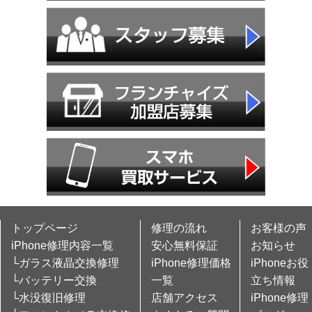
トップページ
修理の流れ
お客様の声
iPhone修理内容一覧
安心無料保証
お知らせ
└ガラス液晶交換修理
iPhone修理価格
iPhoneお役
└バッテリー交換
一覧
立ち情報
└水没復旧修理
店舗アクセス
iPhone修理