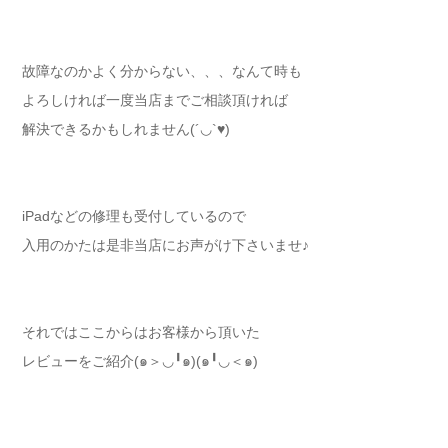
故障なのかよく分からない、、、なんて時も
よろしければ一度当店までご相談頂ければ
解決できるかもしれません(´◡`♥)
iPadなどの修理も受付しているので
入用のかたは是非当店にお声がけ下さいませ♪
それではここからはお客様から頂いた
レビューをご紹介(๑＞◡╹๑)(๑╹◡＜๑)