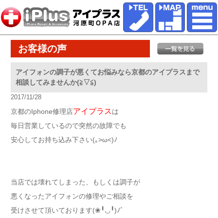
お客様の声
アイフォンの調子が悪くてお悩みなら京都のアイプラスまで
相談してみませんか(≧▽≦)
2017/11/28
アイプラス
京都のIphone修理店
は
毎日営業しているので突然の故障でも
安心してお持ち込み下さい(｡>ω<)ﾉ
当店では壊れてしまった、もしくは調子が
悪くなったアイフォンの修理やご相談を
受けさせて頂いております(❀╹◡╹)ﾉﾞ