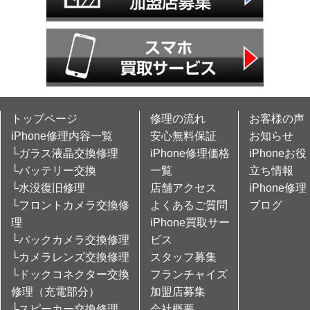
トップページ
修理の流れ
お客様の声
iPhone修理内容一覧
安心無料保証
お知らせ
└ガラス液晶交換修理
iPhone修理価格
iPhoneお役
└バッテリー交換
一覧
立ち情報
└水没復旧修理
店舗アクセス
iPhone修理
└フロントカメラ交換修
よくあるご質問
ブログ
理
iPhone買取サー
└バックカメラ交換修理
ビス
└カメラレンズ交換修理
スタッフ募集
└ドックコネクター交換
フランチャイズ
修理（充電部分）
加盟店募集
└スピーカー交換修理
会社概要