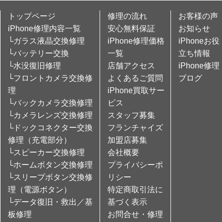
トップページ
修理の流れ
お客様の声
iPhone修理内容一覧
安心無料保証
お知らせ
└ガラス液晶交換修理
iPhone修理価格
iPhoneお役
└バッテリー交換
一覧
立ち情報
└水没復旧修理
店舗アクセス
iPhone修理
└フロントカメラ交換修
よくあるご質問
ブログ
理
iPhone買取サー
└バックカメラ交換修理
ビス
└カメラレンズ交換修理
スタッフ募集
└ドックコネクター交換
フランチャイズ
修理（充電部分）
加盟店募集
└スピーカー交換修理
会社概要
└ホームボタン交換修理
プライバシーポ
└スリープボタン交換修
リシー
理（電源ボタン）
特定商取引法に
└データ復旧・救出／基
基づく表示
板修理
お問合せ・修理