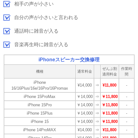
相手の声が小さい
自分の声が小さいと言われる
通話時に雑音が入る
音楽再生時に雑音が入る
iPhoneスピーカー交換修理
ぜんぶ割
作業時
機種
通常料金
適用料金
間
iPhone
¥14,000
⇒
¥11,800
-
16/16Plus/16e/16Pro/16Promax
iPhone 15ProMax
￥14,000
⇒
￥11,800
-
iPhone 15Pro
￥14,000
⇒
￥11,800
-
iPhone 15Plus
￥14,000
⇒
￥11,800
-
iPhone 15
￥14,000
⇒
￥11,800
-
iPhone 14ProMAX
¥14,000
⇒
¥11,800
-