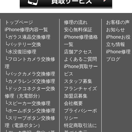
トップページ
修理の流れ
お客様の声
iPhone修理内容一覧
安心無料保証
お知らせ
└ガラス液晶交換修理
iPhone修理価格
iPhoneお役
└バッテリー交換
一覧
立ち情報
└水没復旧修理
店舗アクセス
iPhone修理
└フロントカメラ交換修
よくあるご質問
ブログ
理
iPhone買取サー
└バックカメラ交換修理
ビス
└カメラレンズ交換修理
スタッフ募集
└ドックコネクター交換
フランチャイズ
修理（充電部分）
加盟店募集
└スピーカー交換修理
会社概要
└ホームボタン交換修理
プライバシーポ
└スリープボタン交換修
リシー
理（電源ボタン）
特定商取引法に