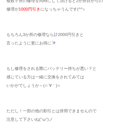
複数ヶ所の修理を同時にして頂けると2か所目からの
修理が
1000円引き
になっちゃうんです(^^♪
もちろん3か所の修理なら計2000円引きと
言ったように更にお得に
もし修理をされる際にバッテリー持ちが悪い？と
感じている方は一緒に交換をされてみては
いかがでしょうか～(∩´∀｀)∩
ただし！一部の他の割引とは併用できませんので
注意して下さいね(''ω'')ノ