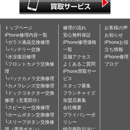
トップページ
修理の流れ
お客様の声
iPhone修理内容一覧
安心無料保証
お知らせ
└ガラス液晶交換修理
iPhone修理価格
iPhoneお役
└バッテリー交換
一覧
立ち情報
└水没復旧修理
店舗アクセス
iPhone修理
└フロントカメラ交換修
よくあるご質問
ブログ
理
iPhone買取サー
└バックカメラ交換修理
ビス
└カメラレンズ交換修理
スタッフ募集
└ドックコネクター交換
フランチャイズ
修理（充電部分）
加盟店募集
└スピーカー交換修理
会社概要
└ホームボタン交換修理
プライバシーポ
└スリープボタン交換修
リシー
理（電源ボタン）
特定商取引法に