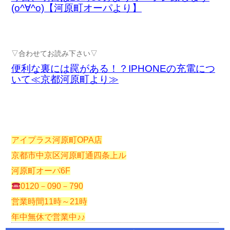
(o^∀^o)【河原町オーパより】
▽合わせてお読み下さい▽
便利な裏には罠がある！？IPHONEの充電につ
いて≪京都河原町より≫
アイプラス河原町OPA店
京都市中京区河原町通四条上ル
河原町オーパ6F
0120－090－790
営業時間11時～21時
年中無休で営業中♪♪