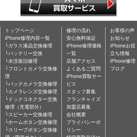
トップページ
修理の流れ
お客様の声
iPhone修理内容一覧
安心無料保証
お知らせ
└ガラス液晶交換修理
iPhone修理価格
iPhoneお役
└バッテリー交換
一覧
立ち情報
└水没復旧修理
店舗アクセス
iPhone修理
└フロントカメラ交換修
よくあるご質問
ブログ
理
iPhone買取サー
└バックカメラ交換修理
ビス
└カメラレンズ交換修理
スタッフ募集
└ドックコネクター交換
フランチャイズ
修理（充電部分）
加盟店募集
└スピーカー交換修理
会社概要
└ホームボタン交換修理
プライバシーポ
└スリープボタン交換修
リシー