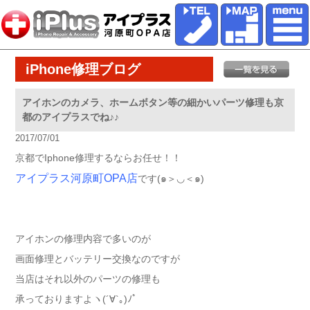
iPhone修理ブログ
アイホンのカメラ、ホームボタン等の細かいパーツ修理も京
都のアイプラスでね♪♪
2017/07/01
京都でIphone修理するならお任せ！！
アイプラス河原町OPA店
です(๑＞◡＜๑)
アイホンの修理内容で多いのが
画面修理とバッテリー交換なのですが
当店はそれ以外のパーツの修理も
承っておりますよヽ(´∀`｡)ﾉﾟ