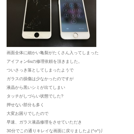
画面全体に細かい亀裂がたくさん入ってしまった
アイフォン6sの修理依頼を頂きました。
ついさっき落としてしまったようで
ガラスの損傷は少なかったのですが
液晶から黒いシミが出てしまい
タッチがしづらい状態でした?
押せない部分も多く
大変お困りでしたので
早速、ガラス液晶修理をさせていただき
30分でこの通りキレイな画面に戻りましたよ(^o^)丿