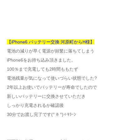
【iPhone6 バッテリー交換 河原町からH様】
電池の減りが早く電源が頻繁に落ちてしまう
iPhone6をお持ち込み頂きました。
100％まで充電しても2時間ももたず
電池残量が気になって使いづらい状態でした?
2年以上お使いでバッテリーが寿命でしたので
新しいバッテリーに交換させていただき
しっかり充電されるか確認後
30分でお渡し完了です(° ꈊ °)✧ｷﾗｰﾝ