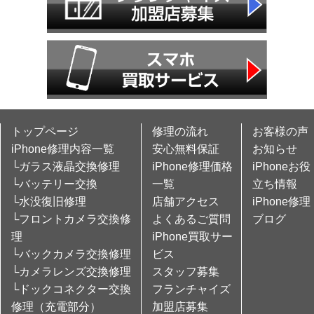
トップページ
修理の流れ
お客様の声
iPhone修理内容一覧
安心無料保証
お知らせ
└ガラス液晶交換修理
iPhone修理価格
iPhoneお役
└バッテリー交換
一覧
立ち情報
└水没復旧修理
店舗アクセス
iPhone修理
└フロントカメラ交換修
よくあるご質問
ブログ
理
iPhone買取サー
└バックカメラ交換修理
ビス
└カメラレンズ交換修理
スタッフ募集
└ドックコネクター交換
フランチャイズ
修理（充電部分）
加盟店募集