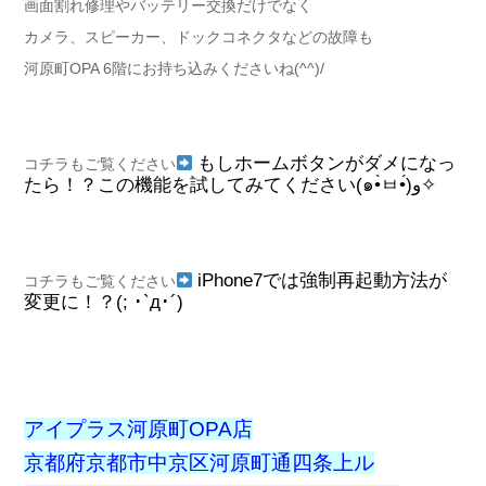
画面割れ修理やバッテリー交換だけでなく
カメラ、スピーカー、ドックコネクタなどの故障も
河原町OPA 6階にお持ち込みくださいね(^^)/
もしホームボタンがダメになっ
コチラもご覧ください
たら！？この機能を試してみてください(๑•̀ㅂ•́)و✧
iPhone7では強制再起動方法が
コチラもご覧ください
変更に！？(; ･`д･´)
アイプラス河原町OPA店
京都府京都市中京区河原町通四条上ル