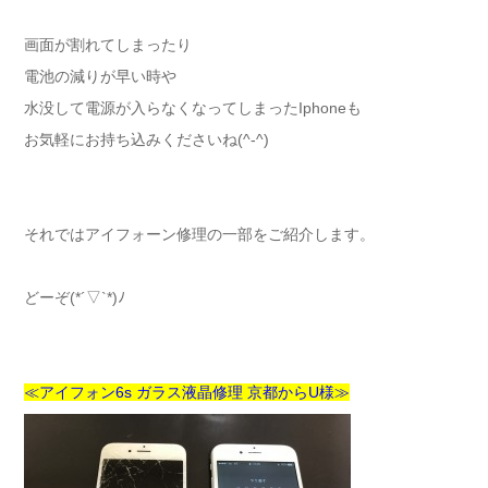
画面が割れてしまったり
電池の減りが早い時や
水没して電源が入らなくなってしまったIphoneも
お気軽にお持ち込みくださいね(^-^)
それではアイフォーン修理の一部をご紹介します。
どーぞ(*´▽`*)ﾉ
≪アイフォン6s ガラス液晶修理 京都からU様≫