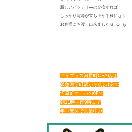
新しいバッテリ―の交換すれば
しっかり電源が立ち上がる様になり
お客様にお渡し出来ました٩( ''ω'' )و
アイプラス河原町OPA店は
阪急河原町駅から徒歩1分の
河原町オーパの6Fで
朝11時～夜9時まで
年中無休で営業中♪♪