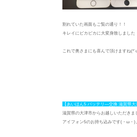
割れていた画面もご覧の通り！！
キレイにピカピカに大変身致しました╰(*
これで奥さまにも喜んで頂けますね(*´ω`
【あいほん5 バッテリ―交換 滋賀県大
滋賀県の大津市からお越しいただきまし
アイフォン5のお持ち込みです(・ω・)