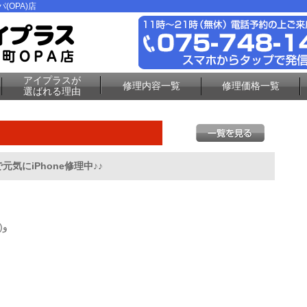
(OPA)店
アイプラスが
修理内容一覧
修理価格一覧
選ばれる理由
気にiPhone修理中♪♪
です(๑•̀ㅂ•́)و