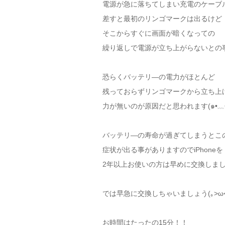
電源が急に落ちてしまい充電のケーブ
差すと最初のリンゴマークは出るけど
そこからすぐに画面が暗くなっての
繰り返しで電源が立ち上がらないとの
恐らくバッテリ―の電力がほとんど
残っておらずリンゴマークから立ち上
力が無いのが原因だと思われます(๑•﹏•
バッテリ―の寿命が過ぎてしまうとこ
症状が出る事がありますのでiPhoneを
2年以上お使いの方は早めに交換しましょ
では早急に交換しちゃいましょう(｡>ω<
お時間はたったの15分！！