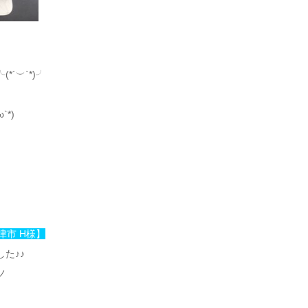
´︶`*)╯
*)
津市 H様】
た♪♪
ノ