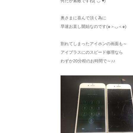
何だか素敵ですね(´◡`♥)
奥さまに喜んで頂く為に
早速お直し開始なのです(๑＞◡＜๑)
割れてしまったアイホンの画面も～
アイプラスにのスピード修理なら
わずか20分程のお時間で～♪♪