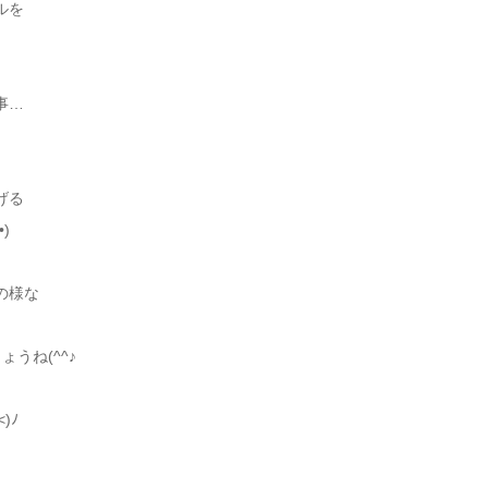
ルを
事…
げる
)
の様な
うね(^^♪
)ﾉ