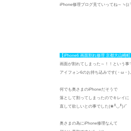
iPhone修理ブログ見ていってね～ヽ(≧▽
【iPhone6 画面割れ修理 京都大山崎町
画面が割れてしまった～！！という事
アイフォン6のお持ち込みです(・ω・)
何でも奥さまのiPhoneだそうで
落として割ってしまったのでキレイに
直して欲しいとの事でした(❀╹◡╹)ﾉﾞ
奥さまの為にiPhone修理なんて