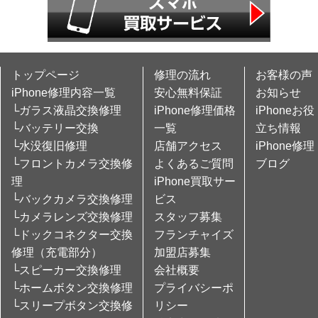
トップページ
修理の流れ
お客様の声
iPhone修理内容一覧
安心無料保証
お知らせ
└ガラス液晶交換修理
iPhone修理価格
iPhoneお役
└バッテリー交換
一覧
立ち情報
└水没復旧修理
店舗アクセス
iPhone修理
└フロントカメラ交換修
よくあるご質問
ブログ
理
iPhone買取サー
└バックカメラ交換修理
ビス
└カメラレンズ交換修理
スタッフ募集
└ドックコネクター交換
フランチャイズ
修理（充電部分）
加盟店募集
└スピーカー交換修理
会社概要
└ホームボタン交換修理
プライバシーポ
└スリープボタン交換修
リシー