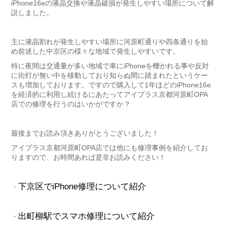
iPhone16eの液晶交換や液晶破損が発生しやすい場所について解
説しました。
主に液晶割れが発生しやすい場所に河原町通りや四条通りを始
め前述した中京区の様々な地域で発生しやすいです。
特に夜間は交通量が多い地域で車にiPhoneを轢かれる事や反対
に街灯が無い中を移動しており知らぬ間に踏まれたというケー
スも増加しております。ですので購入して1年ほどのiPhone16e
を経済的に利用し続けるにあたってアイプラス京都河原町OPA
店での修理を行うのはいかがですか？
最後までお読み頂きありがとうございました！
アイプラス京都河原町OPA店では他にも修理事例を紹介してお
りますので、お時間あれば是非お読みください！
下京区でiPhone修理について紹介
・
出町柳駅でスマホ修理について紹介
・