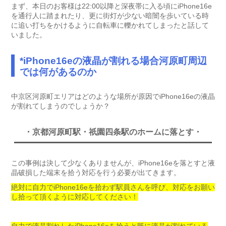
まず、本日のお客様は22:00以降と深夜帯に入る頃にiPhone16e
を通行人に踏まれたり、更に街灯が少ない暗闇を歩いている時
に追い打ちをかけるように自転車に轢かれてしまったと話して
いました。
*iPhone16eの液晶が割れる場合河原町周辺
では何があるのか
中京区河原町エリアはどのような場所が原因でiPhone16eの液晶
が割れてしまうのでしょうか？
・京都河原町駅・祇園四条駅のホームに落とす・
この事例は決して少なくありませんが、iPhone16eを落とすと液
晶破損した端末を拾う対応を行う必要が出てきます。
絶対に自力でiPhone16eを拾わず駅員さんを呼び、対応をお願い
し拾って頂くように対応してください！