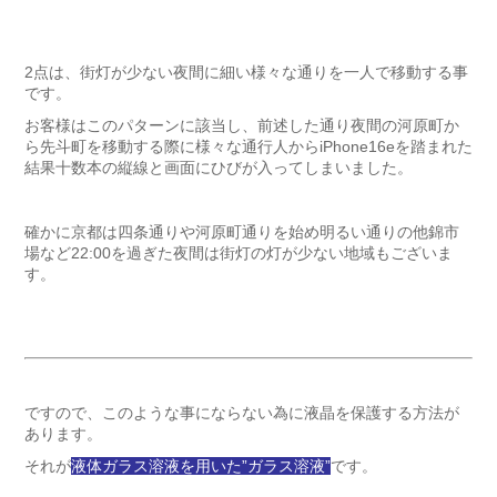
2点は、街灯が少ない夜間に細い様々な通りを一人で移動する事
です。
お客様はこのパターンに該当し、前述した通り夜間の河原町か
ら先斗町を移動する際に様々な通行人からiPhone16eを踏まれた
結果十数本の縦線と画面にひびが入ってしまいました。
確かに京都は四条通りや河原町通りを始め明るい通りの他錦市
場など22:00を過ぎた夜間は街灯の灯が少ない地域もございま
す。
ですので、このような事にならない為に液晶を保護する方法が
あります。
それが
液体ガラス溶液を用いた”ガラス溶液”
です。