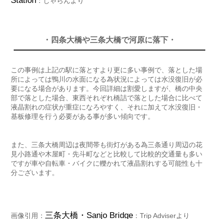
Station
：じゃらんより
・四条大橋や三条大橋で河原に落下・
この事例は上記の駅に落とすより更に多い事例で、落とした場
所によっては鴨川の水面になる為状況によっては水没復旧が必
要になる場合があります。今回詳細は割愛しますが、橋の中央
部で落とした場合、東西それぞれ橋詰で落とした場合に比べて
液晶割れの症状が重症になろやすく、それに加えて水没復旧・
基板修理を行う必要がある事が多い傾向です。
また、三条大橋周辺は夜間帯も街灯がある為三条通り周辺の花
見小路通や木屋町・先斗町などと比較して比較的交通量も多い
ですが車や自転車・バイクに轢かれて液晶割れする可能性も十
分ございます。
三条大橋・Sanjo Bridge
画像引用：
：Trip Adviserより