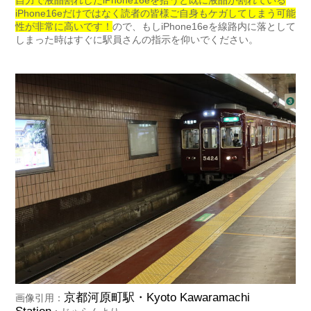
自力で液晶割れしたiPhone16eを拾うと既に液晶が割れている
iPhone16eだけではなく読者の皆様ご自身もケガしてしまう可能
性が非常に高いです！
ので、もしiPhone16eを線路内に落として
しまった時はすぐに駅員さんの指示を仰いでください。
京都河原町駅・Kyoto Kawaramachi
画像引用：