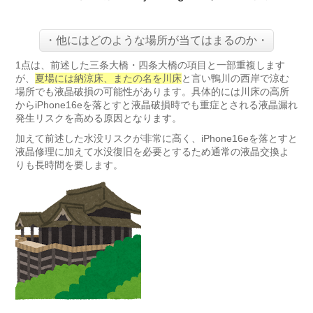
・他にはどのような場所が当てはまるのか・
1点は、前述した三条大橋・四条大橋の項目と一部重複します
が、
夏場には納涼床、またの名を川床
と言い鴨川の西岸で涼む
場所でも液晶破損の可能性があります。具体的には川床の高所
からiPhone16eを落とすと液晶破損時でも重症とされる液晶漏れ
発生リスクを高める原因となります。
加えて前述した水没リスクが非常に高く、iPhone16eを落とすと
液晶修理に加えて水没復旧を必要とするため通常の液晶交換よ
りも長時間を要します。