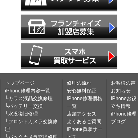
トップページ
修理の流れ
お客様の声
iPhone修理内容一覧
安心無料保証
お知らせ
└ガラス液晶交換修理
iPhone修理価格
iPhoneお役
└バッテリー交換
一覧
立ち情報
└水没復旧修理
店舗アクセス
iPhone修理
└フロントカメラ交換修
よくあるご質問
ブログ
理
iPhone買取サー
└バックカメラ交換修理
ビス