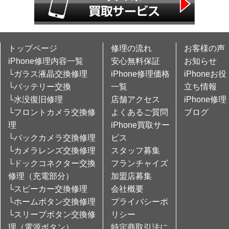
トップページ
修理の流れ
お客様の声
iPhone修理内容一覧
安心無料保証
お知らせ
└ガラス液晶交換修理
iPhone修理価格
iPhoneお役
└バッテリー交換
一覧
立ち情報
└水没復旧修理
店舗アクセス
iPhone修理
└フロントカメラ交換修
よくあるご質問
ブログ
理
iPhone買取サー
└バックカメラ交換修理
ビス
└カメラレンズ交換修理
スタッフ募集
└ドックコネクター交換
フランチャイズ
修理（充電部分）
加盟店募集
└スピーカー交換修理
会社概要
└ホームボタン交換修理
プライバシーポ
└スリープボタン交換修
リシー
理（電源ボタン）
特定商取引法に