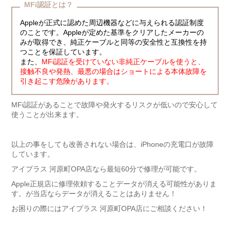
MFi認証とは？
Appleが正式に認めた周辺機器などに与えられる認証制度
のことです。Appleが定めた基準をクリアしたメーカーの
みが取得でき、純正ケーブルと同等の安全性と互換性を持
つことを保証しています。
また、
MFi認証を受けていない非純正ケーブルを使うと、
接触不良や発熱、最悪の場合はショートによる本体故障を
引き起こす危険があります。
MFi認証があることで故障や発火するリスクが低いので安心して
使うことが出来ます。
以上の事をしても改善されない場合は、iPhoneの充電口が故障
しています。
アイプラス 河原町OPA店なら最短60分で修理が可能です。
Apple正規店に修理依頼することデータが消える可能性がありま
す。が当店ならデータが消えることはありません！
お困りの際にはアイプラス 河原町OPA店にご相談ください！