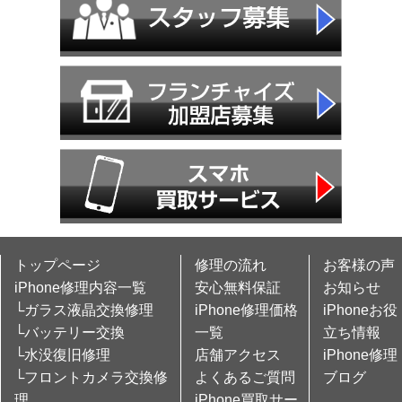
トップページ
修理の流れ
お客様の声
iPhone修理内容一覧
安心無料保証
お知らせ
└ガラス液晶交換修理
iPhone修理価格
iPhoneお役
└バッテリー交換
一覧
立ち情報
└水没復旧修理
店舗アクセス
iPhone修理
└フロントカメラ交換修
よくあるご質問
ブログ
理
iPhone買取サー