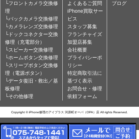
└フロントカメラ交換修
よくあるご質問
ブログ
理
iPhone買取サー
└バックカメラ交換修理
ビス
└カメラレンズ交換修理
スタッフ募集
└ドックコネクター交換
フランチャイズ
修理（充電部分）
加盟店募集
└スピーカー交換修理
会社概要
└ホームボタン交換修理
プライバシーポ
└スリープボタン交換修
リシー
理（電源ボタン）
特定商取引法に
└データ復旧・救出／基
基づく表示
板修理
お問合せ・修理
└その他修理
依頼フォーム
Copyright © iPhone修理のアイプラス 河原町オーパ（OPA）店 All rights Reserved.