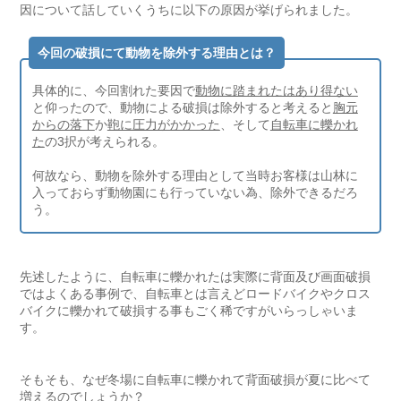
因について話していくうちに以下の原因が挙げられました。
今回の破損にて動物を除外する理由とは？
具体的に、今回割れた要因で
動物に踏まれたはあり得ない
と仰ったので、動物による破損は除外すると考えると
胸元
からの落下
か
鞄に圧力がかかった
、そして
自転車に轢かれ
た
の3択が考えられる。
何故なら、動物を除外する理由として当時お客様は山林に
入っておらず動物園にも行っていない為、除外できるだろ
う。
先述したように、自転車に轢かれたは実際に背面及び画面破損
ではよくある事例で、自転車とは言えどロードバイクやクロス
バイクに轢かれて破損する事もごく稀ですがいらっしゃいま
す。
そもそも、なぜ冬場に自転車に轢かれて背面破損が夏に比べて
増えるのでしょうか？