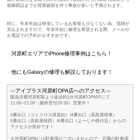
葵橋西詰までが背面破損を伴う事故が多いと予測されます。
特に、年末年始は帰省しているお客様も少なくない為、混雑が
見込まれますので、年末年始に修理を希望される際、メールや
お電話での予約がおすすめです。
河原町エリアでiPhone修理事例はこちら！
・
他にもGalaxyの修理も解説しております！
・
アイプラス河原町OPA店へのアクセス
<<
>>
阪急京都河原町駅より徒歩約1分河原町OPA5Fにて
11:00~21:00（最終受付20:30）営業中！
3番出口（コトクロス様直結）/4番出口（高島屋様東）
5番出口（高島屋様西）/6番出口（よーじや様付近）からの
アクセスが良好です！
※河原町OPAには駐車場がございませんので、近隣の駐車場