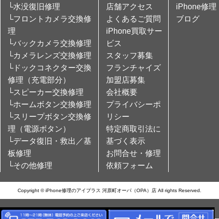
└水没復旧修理
店舗アクセス
iPhone修理
└フロントカメラ交換修
よくあるご質問
ブログ
理
iPhone買取サー
└バックカメラ交換修理
ビス
└カメラレンズ交換修理
スタッフ募集
└ドックコネクター交換
フランチャイズ
修理（充電部分）
加盟店募集
└スピーカー交換修理
会社概要
└ホームボタン交換修理
プライバシーポ
└スリープボタン交換修
リシー
理（電源ボタン）
特定商取引法に
└データ復旧・救出／基
基づく表示
板修理
お問合せ・修理
└その他修理
依頼フォーム
Copyright © iPhone修理のアイプラス 河原町オーパ（OPA）店 All rights Reserved.