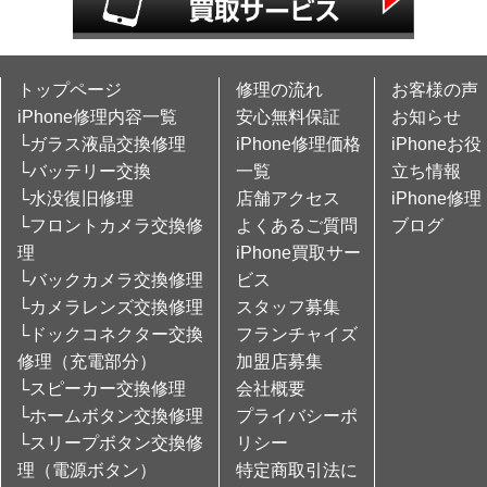
トップページ
修理の流れ
お客様の声
iPhone修理内容一覧
安心無料保証
お知らせ
└ガラス液晶交換修理
iPhone修理価格
iPhoneお役
└バッテリー交換
一覧
立ち情報
└水没復旧修理
店舗アクセス
iPhone修理
└フロントカメラ交換修
よくあるご質問
ブログ
理
iPhone買取サー
└バックカメラ交換修理
ビス
└カメラレンズ交換修理
スタッフ募集
└ドックコネクター交換
フランチャイズ
修理（充電部分）
加盟店募集
└スピーカー交換修理
会社概要
└ホームボタン交換修理
プライバシーポ
└スリープボタン交換修
リシー
理（電源ボタン）
特定商取引法に