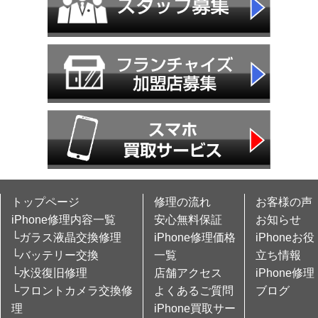
トップページ
修理の流れ
お客様の声
iPhone修理内容一覧
安心無料保証
お知らせ
└ガラス液晶交換修理
iPhone修理価格
iPhoneお役
└バッテリー交換
一覧
立ち情報
└水没復旧修理
店舗アクセス
iPhone修理
└フロントカメラ交換修
よくあるご質問
ブログ
理
iPhone買取サー