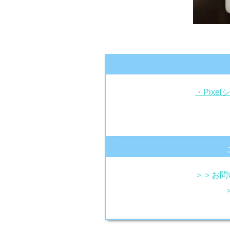
・Pix
＞＞お問