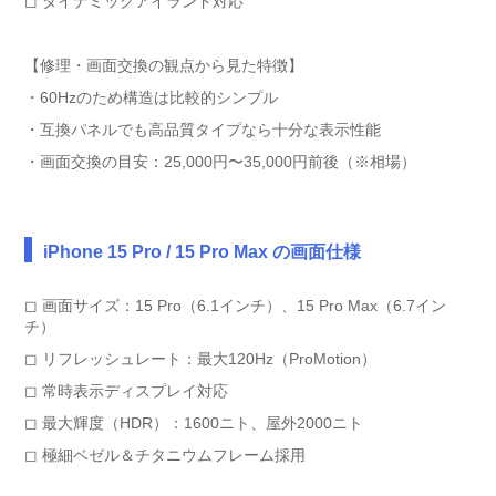
◻︎ ダイナミックアイランド対応
【修理・画面交換の観点から見た特徴】
・60Hzのため構造は比較的シンプル
・互換パネルでも高品質タイプなら十分な表示性能
・画面交換の目安：25,000円〜35,000円前後（※相場）
iPhone 15 Pro / 15 Pro Max の画面仕様
◻︎ 画面サイズ：15 Pro（6.1インチ）、15 Pro Max（6.7イン
チ）
◻︎ リフレッシュレート：最大120Hz（ProMotion）
◻︎ 常時表示ディスプレイ対応
◻︎ 最大輝度（HDR）：1600ニト、屋外2000ニト
◻︎ 極細ベゼル＆チタニウムフレーム採用