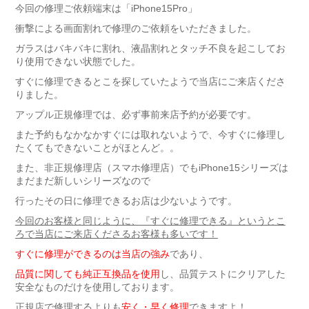
今回の修理ご依頼端末は「iPhone15Pro」
衝撃による画面割れで修理のご依頼をいただきました。
ガラスはバキバキに割れ、液晶割れとタッチ不良を起こしてお
り使用できない状態でした。
すぐに修理できるとこを探していたようで当店にご来店くださ
りました。
アップル正規修理では、必ず事前来店予約が必要です。
また予約もなかなかすぐには取れないようで、今すぐに修理し
たくてもできないことがほとんど。。
また、非正規修理店（スマホ修理店）でもiPhone15シリーズは
まだまだ新しいシリーズなので
行ったその日に修理できるお店は少ないようです。
今回のお客様と同じように、『すぐに修理できる』というとこ
ろで当店にご来店くださるお客様も多いです！
すぐに修理ができるのは当店の強み
であり、
品質に関しても純正互換品を使用
し、品質テストにクリアした
安全なものだけを使用しております。
正規店で修理するよりも
安く・早く修理
できますよ！