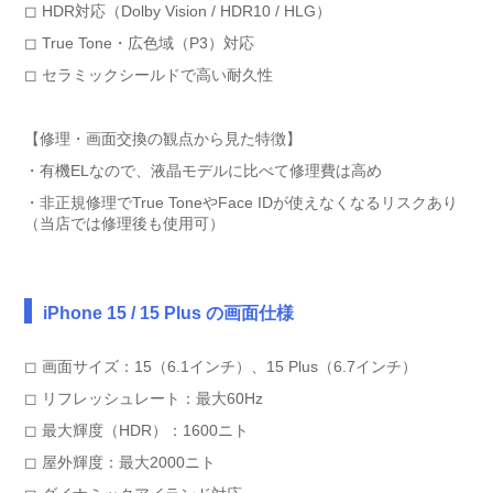
◻︎ HDR対応（Dolby Vision / HDR10 / HLG）
◻︎ True Tone・広色域（P3）対応
◻︎ セラミックシールドで高い耐久性
【修理・画面交換の観点から見た特徴】
・有機ELなので、液晶モデルに比べて修理費は高め
・非正規修理でTrue ToneやFace IDが使えなくなるリスクあり
（当店では修理後も使用可）
iPhone 15 / 15 Plus の画面仕様
◻︎ 画面サイズ：15（6.1インチ）、15 Plus（6.7インチ）
◻︎ リフレッシュレート：最大60Hz
◻︎ 最大輝度（HDR）：1600ニト
◻︎ 屋外輝度：最大2000ニト