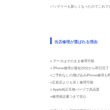
バッテリーも新しくなったのでこれで
当店修理が選ばれる理由
⭐︎ データはそのまま修理可能
⭐︎ iPhone修理が最短20分から即日完了
⭐︎ご予約なしの飛び込みiPhone修理も
⭐︎正規店よりも安く修理可能
⭐︎ Apple純正互換パーツで高品質
⭐︎修理保証書つきで安心