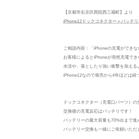
【京都市右京区西院西三蔵町】より
iPhone12ドックコネクター＋バッテ
ご相談内容：「iPhoneの充電ができな
お客様によるとiPhoneが突然充電で
水没や、落としたり強い衝撃を加える
iPhone12なので発売から4年ほど
ドックコネクター（充電口パーツ）の
交換後の充電反応はバッチリです！
バッテリーの最大容量も70%台まで進
バッテリー交換も一緒にご依頼いただ