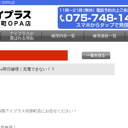
(OPA)店
アイプラスが
修理内容一覧
修理価格一覧
選ばれる理由
ne即日修理｜充電できない！？
PA5階アイプラス河原町店にお任せください！
品質修理！