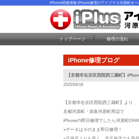
iPhone関連情報 iPhone修理のアイプラス河原町オーパ
トップページ
修理の流れ
iPhone修理ブログ
【京都市右京区西院西三蔵町】iPho
2025/04/18
【京都市右京区西院西三蔵町】より
京都河原町・四条河原町周辺で
iPhoneの即日修理でしたら河原町O
⭐︎データはそのまま即日修理！
⭐︎正規店よりも安く、非正規店でも高