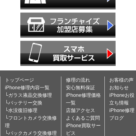
トップページ
修理の流れ
お客様の声
iPhone修理内容一覧
安心無料保証
お知らせ
└ガラス液晶交換修理
iPhone修理価格
iPhoneお役
└バッテリー交換
一覧
立ち情報
└水没復旧修理
店舗アクセス
iPhone修理
└フロントカメラ交換修
よくあるご質問
ブログ
理
iPhone買取サー
└バックカメラ交換修理
ビス