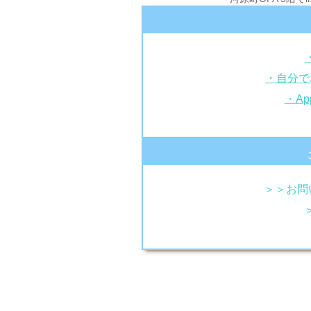
・自分で
・Ap
＞＞お問