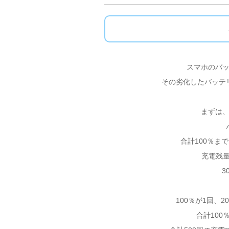
スマホのバ
その劣化したバッテ
まずは
合計100％ま
充電残量
3
100％が1回、
合計10