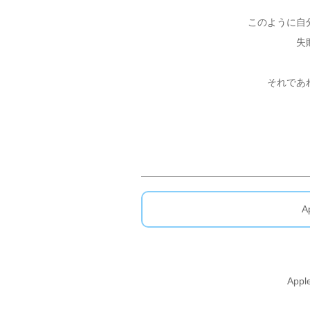
このように自
失
それであ
A
App