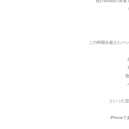
合計500回の充
この時期を超えたバ
といった
iPhon