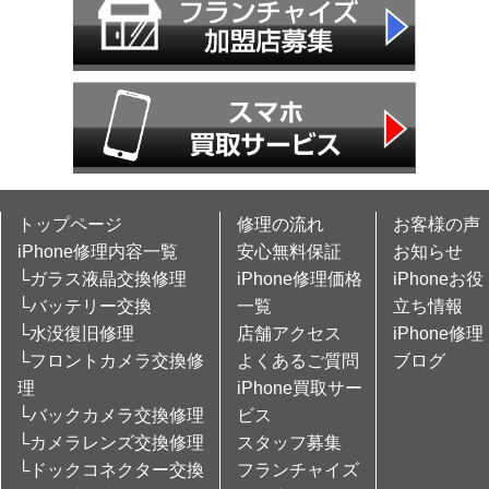
トップページ
修理の流れ
お客様の声
iPhone修理内容一覧
安心無料保証
お知らせ
└ガラス液晶交換修理
iPhone修理価格
iPhoneお役
└バッテリー交換
一覧
立ち情報
└水没復旧修理
店舗アクセス
iPhone修理
└フロントカメラ交換修
よくあるご質問
ブログ
理
iPhone買取サー
└バックカメラ交換修理
ビス
└カメラレンズ交換修理
スタッフ募集
└ドックコネクター交換
フランチャイズ