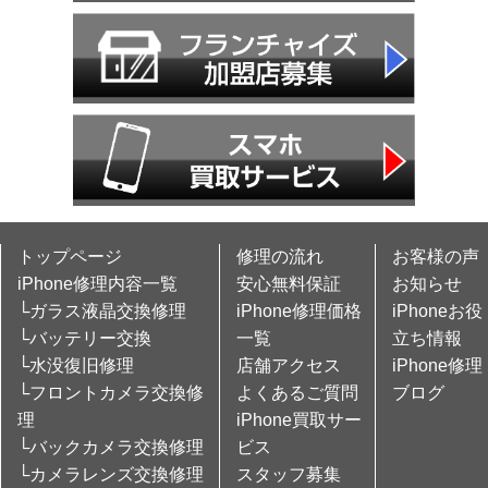
トップページ
修理の流れ
お客様の声
iPhone修理内容一覧
安心無料保証
お知らせ
└ガラス液晶交換修理
iPhone修理価格
iPhoneお役
└バッテリー交換
一覧
立ち情報
└水没復旧修理
店舗アクセス
iPhone修理
└フロントカメラ交換修
よくあるご質問
ブログ
理
iPhone買取サー
└バックカメラ交換修理
ビス
└カメラレンズ交換修理
スタッフ募集