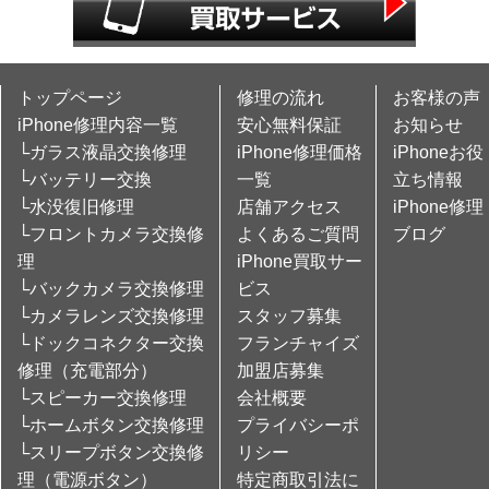
トップページ
修理の流れ
お客様の声
iPhone修理内容一覧
安心無料保証
お知らせ
└ガラス液晶交換修理
iPhone修理価格
iPhoneお役
└バッテリー交換
一覧
立ち情報
└水没復旧修理
店舗アクセス
iPhone修理
└フロントカメラ交換修
よくあるご質問
ブログ
理
iPhone買取サー
└バックカメラ交換修理
ビス
└カメラレンズ交換修理
スタッフ募集
└ドックコネクター交換
フランチャイズ
修理（充電部分）
加盟店募集
└スピーカー交換修理
会社概要
└ホームボタン交換修理
プライバシーポ
└スリープボタン交換修
リシー
理（電源ボタン）
特定商取引法に