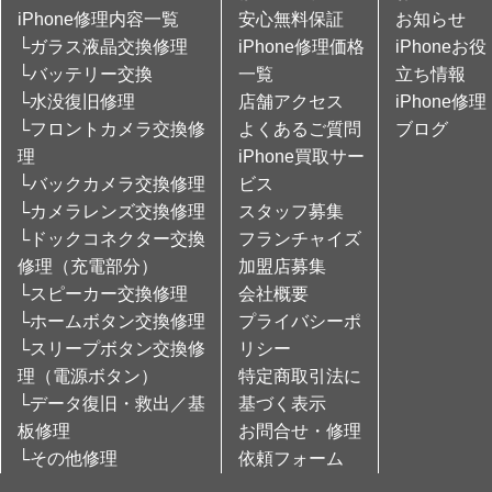
iPhone修理内容一覧
安心無料保証
お知らせ
└ガラス液晶交換修理
iPhone修理価格
iPhoneお役
└バッテリー交換
一覧
立ち情報
└水没復旧修理
店舗アクセス
iPhone修理
└フロントカメラ交換修
よくあるご質問
ブログ
理
iPhone買取サー
└バックカメラ交換修理
ビス
└カメラレンズ交換修理
スタッフ募集
└ドックコネクター交換
フランチャイズ
修理（充電部分）
加盟店募集
└スピーカー交換修理
会社概要
└ホームボタン交換修理
プライバシーポ
└スリープボタン交換修
リシー
理（電源ボタン）
特定商取引法に
└データ復旧・救出／基
基づく表示
板修理
お問合せ・修理
└その他修理
依頼フォーム