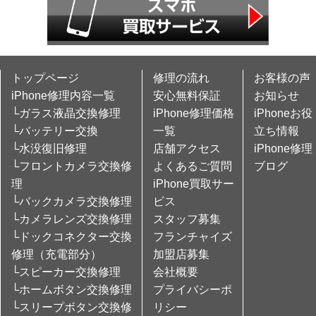
トップページ
修理の流れ
お客様の声
iPhone修理内容一覧
安心無料保証
お知らせ
└ガラス液晶交換修理
iPhone修理価格
iPhoneお役
└バッテリー交換
一覧
立ち情報
└水没復旧修理
店舗アクセス
iPhone修理
└フロントカメラ交換修
よくあるご質問
ブログ
理
iPhone買取サー
└バックカメラ交換修理
ビス
└カメラレンズ交換修理
スタッフ募集
└ドックコネクター交換
フランチャイズ
修理（充電部分）
加盟店募集
└スピーカー交換修理
会社概要
└ホームボタン交換修理
プライバシーポ
└スリープボタン交換修
リシー