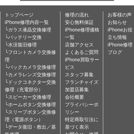
トップページ
修理の流れ
お客様の声
iPhone修理内容一覧
安心無料保証
お知らせ
└ガラス液晶交換修理
iPhone修理価格
iPhoneお役
└バッテリー交換
一覧
立ち情報
└水没復旧修理
店舗アクセス
iPhone修理
└フロントカメラ交換修
よくあるご質問
ブログ
理
iPhone買取サー
└バックカメラ交換修理
ビス
└カメラレンズ交換修理
スタッフ募集
└ドックコネクター交換
フランチャイズ
修理（充電部分）
加盟店募集
└スピーカー交換修理
会社概要
└ホームボタン交換修理
プライバシーポ
└スリープボタン交換修
リシー
理（電源ボタン）
特定商取引法に
└データ復旧・救出／基
基づく表示