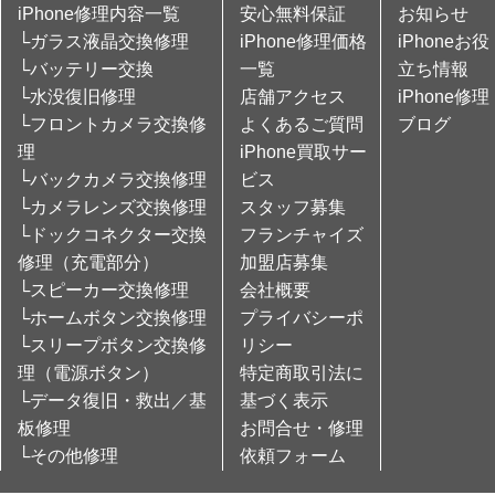
iPhone修理内容一覧
安心無料保証
お知らせ
└ガラス液晶交換修理
iPhone修理価格
iPhoneお役
└バッテリー交換
一覧
立ち情報
└水没復旧修理
店舗アクセス
iPhone修理
└フロントカメラ交換修
よくあるご質問
ブログ
理
iPhone買取サー
└バックカメラ交換修理
ビス
└カメラレンズ交換修理
スタッフ募集
└ドックコネクター交換
フランチャイズ
修理（充電部分）
加盟店募集
└スピーカー交換修理
会社概要
└ホームボタン交換修理
プライバシーポ
└スリープボタン交換修
リシー
理（電源ボタン）
特定商取引法に
└データ復旧・救出／基
基づく表示
板修理
お問合せ・修理
└その他修理
依頼フォーム