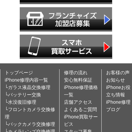
トップページ
修理の流れ
お客様の声
iPhone修理内容一覧
安心無料保証
お知らせ
└ガラス液晶交換修理
iPhone修理価格
iPhoneお役
└バッテリー交換
一覧
立ち情報
└水没復旧修理
店舗アクセス
iPhone修理
└フロントカメラ交換修
よくあるご質問
ブログ
理
iPhone買取サー
└バックカメラ交換修理
ビス
└カメラレンズ交換修理
スタッフ募集