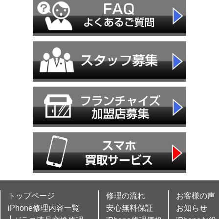
トップページ
修理の流れ
お客様の声
iPhone修理内容一覧
安心無料保証
お知らせ