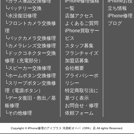
└ガラス液晶交換修理
iPhone修理価格
iPhoneお役
└バッテリー交換
一覧
立ち情報
└水没復旧修理
店舗アクセス
iPhone修理
└フロントカメラ交換修
よくあるご質問
ブログ
理
iPhone買取サー
└バックカメラ交換修理
ビス
└カメラレンズ交換修理
スタッフ募集
└ドックコネクター交換
フランチャイズ
修理（充電部分）
加盟店募集
└スピーカー交換修理
会社概要
└ホームボタン交換修理
プライバシーポ
└スリープボタン交換修
リシー
理（電源ボタン）
特定商取引法に
└データ復旧・救出／基
基づく表示
板修理
お問合せ・修理
└その他修理
依頼フォーム
Copyright © iPhone修理のアイプラス 河原町オーパ（OPA）店 All rights Reserved.