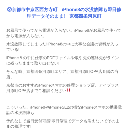
②京都市中京区西方寺町 iPhone8の水没故障も即日修
理データそのまま! 京都四条河原町
お風呂で使ってから電源が入らない。iPhone8がお風呂で使って
から電源が入らない。
水没故障してしまった!iPhone8の中に大事な会議の資料が入っ
ている!
iPhone８の中に仕事のPDFファイルや取引先の連絡先がライン
に残ったままで取り出せない!
そんな時、京都四条河原町エリア、京都河原町OPA店５階の当
店、
京都市のおすすめiPhoneスマホの修理ショップ店、アイプラス
河原町OPA店までご相談ください
こういった、iPhone8やiPhoneSE2の様なiPhoneスマホの携帯電
話の水没故障も
予約なしで当日受付可能!即日修理でデータも消えないでそのま
まの修理です!