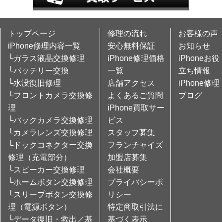
トップページ
修理の流れ
お客様の声
iPhone修理内容一覧
安心無料保証
お知らせ
└ガラス液晶交換修理
iPhone修理価格
iPhoneお役
└バッテリー交換
一覧
立ち情報
└水没復旧修理
店舗アクセス
iPhone修理
└フロントカメラ交換修
よくあるご質問
ブログ
理
iPhone買取サー
└バックカメラ交換修理
ビス
└カメラレンズ交換修理
スタッフ募集
└ドックコネクター交換
フランチャイズ
修理（充電部分）
加盟店募集
└スピーカー交換修理
会社概要
└ホームボタン交換修理
プライバシーポ
└スリープボタン交換修
リシー
理（電源ボタン）
特定商取引法に
└データ復旧・救出／基
基づく表示