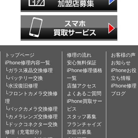
トップページ
修理の流れ
お客様の声
iPhone修理内容一覧
安心無料保証
お知らせ
└ガラス液晶交換修理
iPhone修理価格
iPhoneお役
└バッテリー交換
一覧
立ち情報
└水没復旧修理
店舗アクセス
iPhone修理
└フロントカメラ交換修
よくあるご質問
ブログ
理
iPhone買取サー
└バックカメラ交換修理
ビス
└カメラレンズ交換修理
スタッフ募集
└ドックコネクター交換
フランチャイズ
修理（充電部分）
加盟店募集