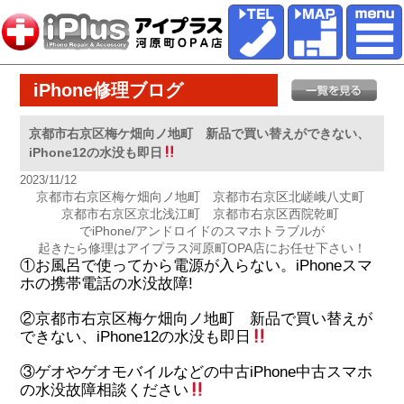
iPhone修理ブログ
京都市右京区梅ケ畑向ノ地町 新品で買い替えができない、
iPhone12の水没も即日
2023/11/12
京都市右京区梅ケ畑向ノ地町 京都市右京区北嵯峨八丈町
京都市右京区京北浅江町 京都市右京区西院乾町
でiPhone/アンドロイドのスマホトラブルが
起きたら修理はアイプラス河原町OPA店にお任せ下さい！
①お風呂で使ってから電源が入らない。iPhoneスマ
ホの携帯電話の水没故障!
②京都市右京区梅ケ畑向ノ地町 新品で買い替えが
できない、iPhone12の水没も即日
③ゲオやゲオモバイルなどの中古iPhone中古スマホ
の水没故障相談ください