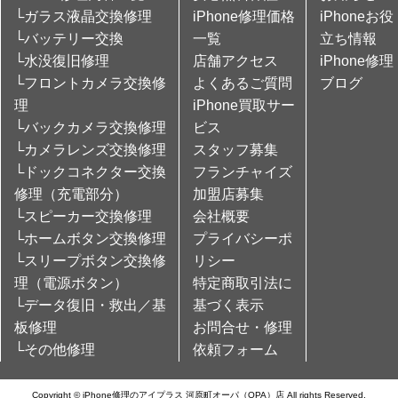
└ガラス液晶交換修理
iPhone修理価格
iPhoneお役
└バッテリー交換
一覧
立ち情報
└水没復旧修理
店舗アクセス
iPhone修理
└フロントカメラ交換修
よくあるご質問
ブログ
理
iPhone買取サー
└バックカメラ交換修理
ビス
└カメラレンズ交換修理
スタッフ募集
└ドックコネクター交換
フランチャイズ
修理（充電部分）
加盟店募集
└スピーカー交換修理
会社概要
└ホームボタン交換修理
プライバシーポ
└スリープボタン交換修
リシー
理（電源ボタン）
特定商取引法に
└データ復旧・救出／基
基づく表示
板修理
お問合せ・修理
└その他修理
依頼フォーム
Copyright © iPhone修理のアイプラス 河原町オーパ（OPA）店 All rights Reserved.