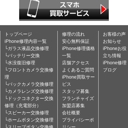
トップページ
修理の流れ
お客様の声
iPhone修理内容一覧
安心無料保証
お知らせ
└ガラス液晶交換修理
iPhone修理価格
iPhoneお役
└バッテリー交換
一覧
立ち情報
└水没復旧修理
店舗アクセス
iPhone修理
└フロントカメラ交換修
よくあるご質問
ブログ
理
iPhone買取サー
└バックカメラ交換修理
ビス
└カメラレンズ交換修理
スタッフ募集
└ドックコネクター交換
フランチャイズ
修理（充電部分）
加盟店募集
└スピーカー交換修理
会社概要
└ホームボタン交換修理
プライバシーポ
└スリープボタン交換修
リシー