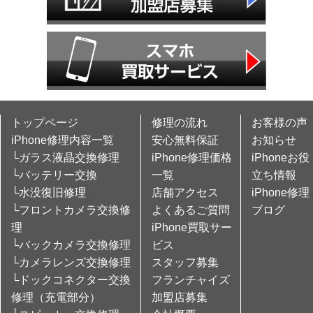
トップページ
修理の流れ
お客様の声
iPhone修理内容一覧
安心無料保証
お知らせ
└ガラス液晶交換修理
iPhone修理価格
iPhoneお役
└バッテリー交換
一覧
立ち情報
└水没復旧修理
店舗アクセス
iPhone修理
└フロントカメラ交換修
よくあるご質問
ブログ
理
iPhone買取サー
└バックカメラ交換修理
ビス
└カメラレンズ交換修理
スタッフ募集
└ドックコネクター交換
フランチャイズ
修理（充電部分）
加盟店募集