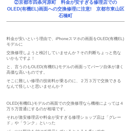
②京都市四条河原町 料金が安すぎる修理店での
OLED(有機EL)画面への交換修理に注意! 京都市東山区
石橋町
料金が安いという理由で、iPhoneスマホの画面をOLED(有機EL)
モデルに
交換修理しようと検討していませんか？その判断ちょっと危な
いかもですよ！
と、言うのもOLED(有機EL)モデルの画面ってパーツ自体が凄く
高価な高いものです。
そこに難しい修理の技術料が乗るのに、２万３万で交換できる
なんて怪しいと思いませんか？
OLED(有機EL)モデルの画面での交換修理なら機種によっては４
万５万普通にするのが相場です。
それが激安修理店や料金が安すぎる修理ショップ店は「グレー
ド」や「ランク」といった