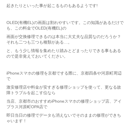
起きたりといった事が起こるものもあるようです!
OLED(有機EL)の画面は割れやすいです。この知識があるだけで
も、この料金でOLED(有機EL)の
画面が交換修理できるのは本当に大丈夫な品質なのだろうか？
それも二つも三つも種類がある…。
と、もう少し情報を集めたり踏みとどまったりできる事もある
ので是非覚えておいてください。
iPhoneスマホの修理を京都でする際に、京都四条や河原町周辺
で
激安修理店や料金が安すぎる修理ショップを使って、更なる故
障トラブルを起こす位なら
当店、京都市のおすすめiPhoneスマホの修理ショップ店、アイ
プラス河原町OPA店で
即日当日の修理でデータも消えないでそのままの修理ができち
ゃいます！