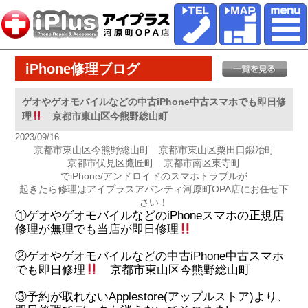
iPhone修理ブログ
ゲオやゲオモバイルなどの中古iPhone中古スマホでも即日修
理
京都市東山区今熊野総山町
2023/09/16
京都市東山区今熊野総山町 京都市東山区粟田口鍛冶町
京都市伏見区鷹匠町 京都市南区東寺町
でiPhone/アンドロイドのスマホトラブルが
起きたら修理はアイプラスアバンティ河原町OPA店にお任せ下
さい！
①ゲオやゲオモバイルなどのiPhoneスマホの正規店
修理が無理でも当店が即日修理
②ゲオやゲオモバイルなどの中古iPhone中古スマホ
でも即日修理
京都市東山区今熊野総山町
③予約が取れないApplestore(アップルストア)より、