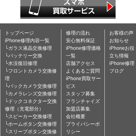
トップページ
修理の流れ
お客様の声
iPhone修理内容一覧
安心無料保証
お知らせ
└ガラス液晶交換修理
iPhone修理価格
iPhoneお役
└バッテリー交換
一覧
立ち情報
└水没復旧修理
店舗アクセス
iPhone修理
└フロントカメラ交換修
よくあるご質問
ブログ
理
iPhone買取サー
└バックカメラ交換修理
ビス
└カメラレンズ交換修理
スタッフ募集
└ドックコネクター交換
フランチャイズ
修理（充電部分）
加盟店募集
└スピーカー交換修理
会社概要
└ホームボタン交換修理
プライバシーポ
└スリープボタン交換修
リシー